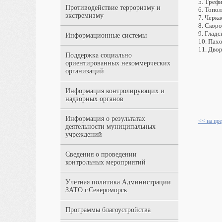
5. Трефи
Противодействие терроризму и
6. Топол
экстремизму
7. Черк
8. Скор
9. Глад
Информационные системы
10. Пах
11. Дво
Поддержка социально
ориентированных некоммерческих
организаций
Информация контролирующих и
надзорных органов
Информация о результатах
<< на пр
деятельности муниципальных
учреждений
Сведения о проведении
контрольных мероприятий
Учетная политика Администрации
ЗАТО г.Североморск
Программы благоустройства