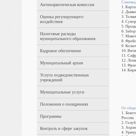
Самовы
Антинаркотическая комиссия
1. Карт
2. Дьяко
3. Толм
Оценка регулирующего
4. Суво
воздействия
5. Проц
6. Забо
Налоговые расходы
7. Мако
муниципального образования
8. Фрейс
9. Колы
10. Вит
Кадровое обеспечение
11. Саф
12. Леп
Муниципальный архив
13. Фра
14. Кир
Услуги подведомственных
учреждений
Муниципальные услуги
Положения о поощрениях
От обще
1. Беке
Программы
России.
2. Голу
3. Ахра
Контроль в сфере закупок
4. Урич