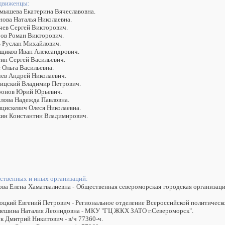
движенцы:
амышева Екатерина Вячеславовна.
нова Наталья Николаевна.
ачев Сергей Викторович.
ров Роман Викторович.
ь Руслан Михайлович.
рщиков Иван Александрович.
тин Сергей Васильевич.
 Ольга Васильевна.
чев Андрей Николаевич.
вицский Владимир Петрович.
ронов Юрий Юрьевич.
илова Надежда Павловна.
нцискевич Олеся Николаевна.
кин Константин Владимирович.
ственных и иных организаций:
това Елена Хаматвалиевна - Общественная североморская городская организа
боцкий Евгений Петрович - Региональное отделение Всероссийской политиче
мешина Наталия Леонидовна - МКУ "ГЦ ЖКХ ЗАТО г.Североморск".
ук Дмитрий Никитович - в/ч 77360-ч.