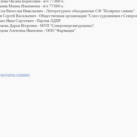
лова Оксана Борисовна - в/ч 77360-х.
ьник Маина Ильинична - в/ч 77360-х.
асов Вячеслав Николаевич - Литературное объединение СФ "Полярное сияние".
ов Сергей Васильевич - Общественная организация "Союз художников г.Северо
ских Иван Сергеевич - Партия ЛДПР.
омова Дарья Игоревна - МУП "Североморск
водоканал".
рцова Алевтина Ивановна - ООО "Фармация
".
едыдущую страницу