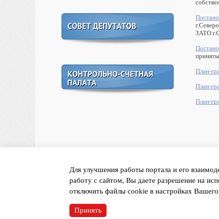
собстве
Постано
г.Север
ЗАТО г.
Постано
приняты
План-гр
План-гр
План-гр
<< назад
Для улучшения работы портала и его взаимод
работу с сайтом, Вы даете разрешение на исп
отключить файлы cookie в настройках Вашего
© 2010 - 2026 Администрация ЗАТО г.Североморск. В
При полном или частичном использовании материалов 
Принять
Политика в отношении обработки персональных данн