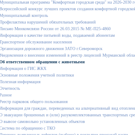
Муниципальная программа "Комфортная городская среда" на 2026-2030 
Всероссийский конкурс лучших проектов создания комфортной городско
Муниципальный контроль
Профилактика нарушений обязательных требований
Письмо Минкомсвязи России от 26.03.2015 № МЕ-П25-4860
Информация о качестве питьевой воды, подаваемой абонентам
Транспортное обслуживание населения
Организация дорожного движения ЗАТО г.Североморск
Уведомления о внесении изменений в реестр лицензий Мурманской обла
Об ответственном обращении с животными
Информация о ГИС ЖКХ
Основные положения учетной политики
Полезная информация
Отчетность
Разное
Реестр парковок общего пользования
Информация для граждан, переведенных на альтернативный вид отоплен
О эвакуации брошенных и (или) разукомплектованных транспортных сре
О вывозе самовольно установленных объектов
Cистема по обращению с ТКО
Перечень выявленных дефектов (выбоин) в покрытии проезжей части