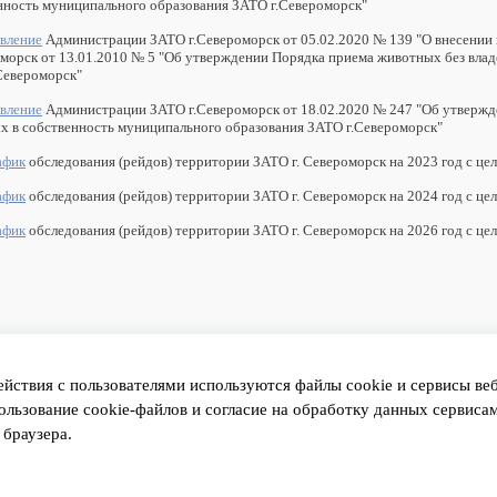
нность муниципального образования ЗАТО г.Североморск"
вление
Администрации ЗАТО г.Североморск от 05.02.2020 № 139 "О внесении
оморск от 13.01.2010 № 5 "Об утверждении Порядка приема животных без влад
Североморск"
вление
Администрации ЗАТО г.Североморск от 18.02.2020 № 247 "Об утвержде
х в собственность муниципального образования ЗАТО г.Североморск"
афик
обследования (рейдов) территории ЗАТО г. Североморск на 2023 год с це
афик
обследования (рейдов) территории ЗАТО г. Североморск на 2024 год с це
афик
обследования (рейдов) территории ЗАТО г. Североморск на 2026 год с це
 к подразделениям
ействия с пользователями используются файлы cookie и сервисы в
ользование cookie-файлов и согласие на обработку данных сервис
 браузера.
се права защищены.
ссылка на ресурс обязательна
ых