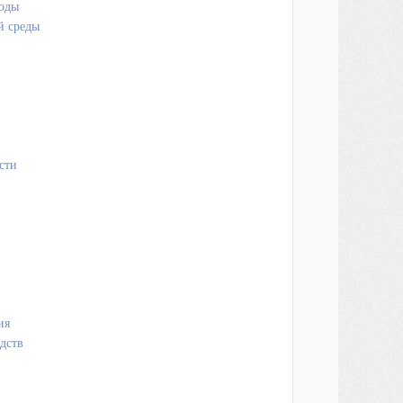
годы
й среды
сти
ия
дств