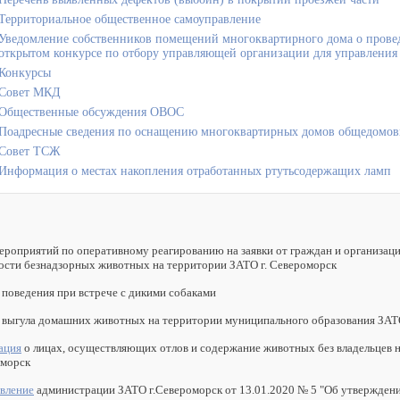
Территориальное общественное самоуправление
Уведомление собственников помещений многоквартирного дома о прове
открытом конкурсе по отбору управляющей организации для управлени
Конкурсы
Совет МКД
Общественные обсуждения ОВОС
Поадресные сведения по оснащению многоквартирных домов общедомов
Совет ТСЖ
Информация о местах накопления отработанных ртутьсодержащих ламп
ероприятий по оперативному реагированию на заявки от граждан и организаци
ости безнадзорных животных на территории ЗАТО г. Североморск
поведения при встрече с дикими собаками
выгула домашних животных на территории муниципального образования ЗАТ
ация
о лицах, осуществляющих отлов и содержание животных без владельцев 
оморск
вление
администрации ЗАТО г.Североморск от 13.01.2020 № 5 "Об утверждени