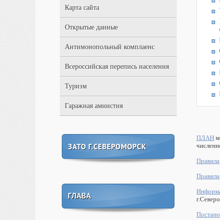
Карта сайта
Открытые данные
Антимонопольный комплаенс
Всероссийская перепись населения
Туризм
Гаражная амнистия
ПЛАН
м
численн
Правила
Правила
Информ
г.Север
Постано