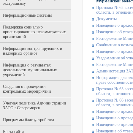
Мурманской област
экстремизму
Протокол № 62 засе
области, в отношени
Информационные системы
Документы
Извещение о предос
Поддержка социально
ориентированных некоммерческих
Извещение об утвер
организаций
Распоряжение Мини
Сообщение о возмо
Информация контролирующих и
Извещение о предос
надзорных органов
Уведомления об утв
Распоряжение Мини
Информация о результатах
деятельности муниципальных
Администрация ЗАТ
учреждений
Информация для чле
праве собственност
Сведения о проведении
Протокол № 63 засе
контрольных мероприятий
области, в отношени
Протокол № 66 засе
Учетная политика Администрации
области, в отношени
ЗАТО г.Североморск
Извещение о предос
Извещение о провед
Программы благоустройства
Извещение о приеме
Извещение об утвер
Карта сайта