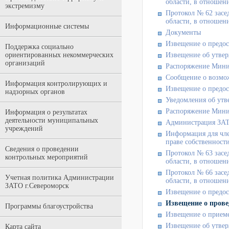
области, в отношени
экстремизму
Протокол № 62 засе
области, в отношени
Информационные системы
Документы
Извещение о предос
Поддержка социально
ориентированных некоммерческих
Извещение об утвер
организаций
Распоряжение Мини
Сообщение о возмо
Информация контролирующих и
Извещение о предос
надзорных органов
Уведомления об утв
Распоряжение Мини
Информация о результатах
деятельности муниципальных
Администрация ЗАТ
учреждений
Информация для чле
праве собственност
Сведения о проведении
Протокол № 63 засе
контрольных мероприятий
области, в отношени
Протокол № 66 засе
Учетная политика Администрации
области, в отношени
ЗАТО г.Североморск
Извещение о предос
Извещение о прове
Программы благоустройства
Извещение о приеме
Извещение об утвер
Карта сайта